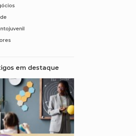
ócios
úde
antojuvenil
ores
tigos em destaque