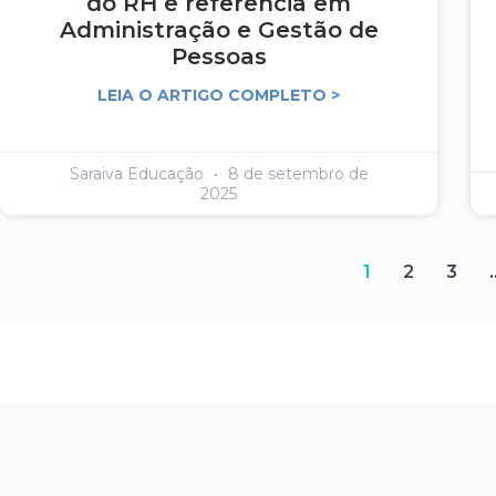
do RH e referência em
Administração e Gestão de
Pessoas
LEIA O ARTIGO COMPLETO >
Saraiva Educação
8 de setembro de
2025
1
2
3