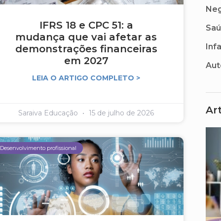
Neg
IFRS 18 e CPC 51: a
Sa
mudança que vai afetar as
Inf
demonstrações financeiras
em 2027
Aut
LEIA O ARTIGO COMPLETO >
Ar
Saraiva Educação
15 de julho de 2026
Desenvolvimento profissional