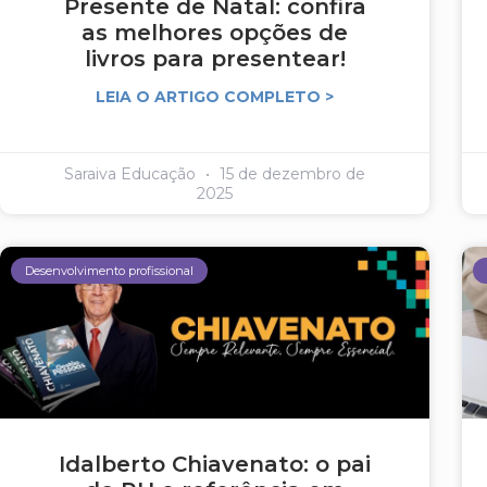
Presente de Natal: confira
as melhores opções de
livros para presentear!
LEIA O ARTIGO COMPLETO >
Saraiva Educação
15 de dezembro de
2025
Desenvolvimento profissional
Idalberto Chiavenato: o pai